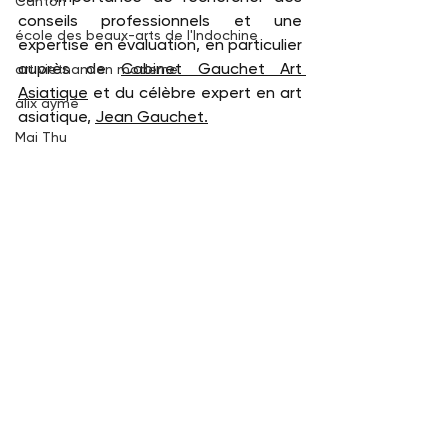
Canton
conseils professionnels et une 
école des beaux-arts de l'Indochine
expertise en évaluation, en particulier 
auprès de 
Cabinet Gauchet Art 
art vietnamien moderne
Asiatique
 et du célèbre expert en art 
alix aymé
asiatique, 
Jean Gauchet.
Mai Thu