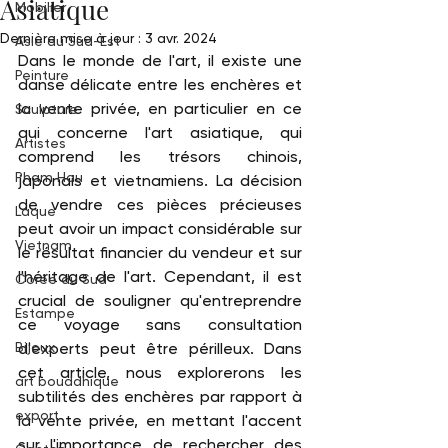
Asiatique
Mobilier
Dernière mise à jour :
3 avr. 2024
Asie du Sud-Est
Dans le monde de l'art, il existe une 
Peinture
danse délicate entre les enchères et 
la vente privée, en particulier en ce 
Sculpture
qui concerne l'art asiatique, qui 
Artistes
comprend les trésors chinois, 
Pham Hau
japonais et vietnamiens. La décision 
de vendre ces pièces précieuses 
Laque
peut avoir un impact considérable sur 
Vietnam
le résultat financier du vendeur et sur 
l'héritage de l'art. Cependant, il est 
Corée du Sud
crucial de souligner qu'entreprendre 
Estampe
ce voyage sans consultation 
Bijoux
d'experts peut être périlleux. Dans 
cet article, nous explorerons les 
art bouddhique
subtilités des enchères par rapport à 
export
la vente privée, en mettant l'accent 
sur l'importance de rechercher des 