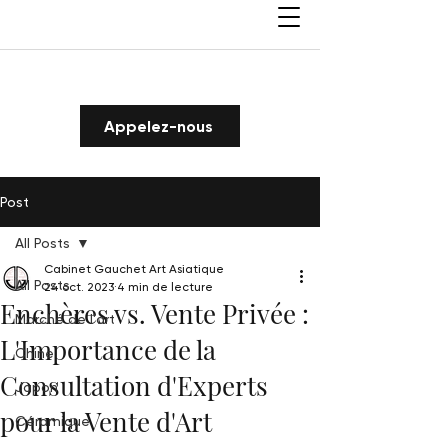
Appelez-nous
Post
All Posts
Cabinet Gauchet Art Asiatique
All Posts
24 oct. 2023
4 min de lecture
Enchères vs. Vente Privée :
Marché de l'art
L'Importance de la
Chine
Consultation d'Experts
Japon
pour la Vente d'Art
Céramique