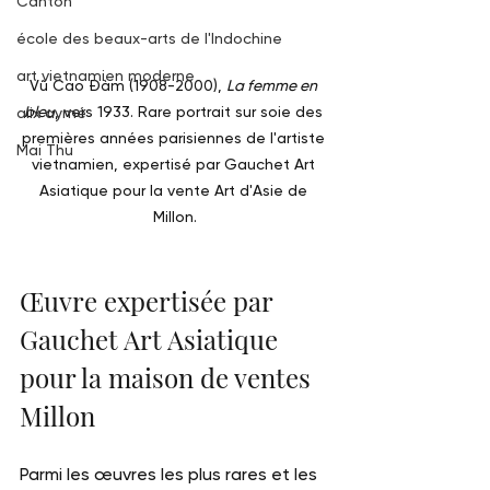
Canton
école des beaux-arts de l'Indochine
art vietnamien moderne
Vũ Cao Đàm (1908-2000), 
La femme en 
bleu
, vers 1933. Rare portrait sur soie des 
alix aymé
premières années parisiennes de l'artiste 
Mai Thu
vietnamien, expertisé par Gauchet Art 
Asiatique pour la vente Art d'Asie de 
Millon.
Œuvre expertisée par 
Gauchet Art Asiatique 
pour la maison de ventes 
Millon
Parmi les œuvres les plus rares et les 