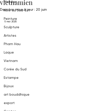
vietnamien
Mobilier
Dernière mise à jour :
20 juin
Asie du Sud-Est
Peinture
5 mai 2025
Sculpture
Artistes
Pham Hau
Laque
Vietnam
Corée du Sud
Estampe
Bijoux
art bouddhique
export