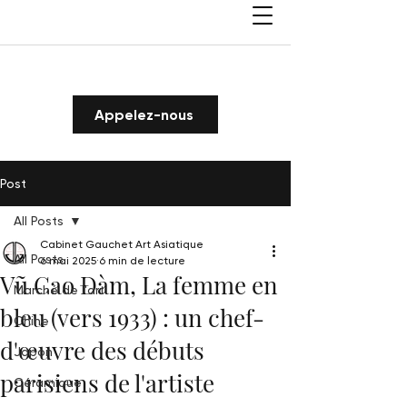
Appelez-nous
Post
All Posts
Cabinet Gauchet Art Asiatique
All Posts
6 mai 2025
6 min de lecture
Vũ Cao Đàm, La femme en
Marché de l'art
bleu (vers 1933) : un chef-
Chine
d'œuvre des débuts
Japon
parisiens de l'artiste
Céramique