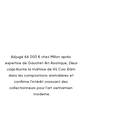
Adjugé 66 000 € chez Millon après 
expertise de Gauchet Art Asiatique, 
Deux 
coqs
 illustre la maîtrise de Vũ Cao Đàm 
dans les compositions animalières et 
confirme l'intérêt croissant des 
collectionneurs pour l'art vietnamien 
moderne.
Ainsi, 
Deux coqs
, une gouache sur 
soie rehaussée d'huile signée Vũ Cao 