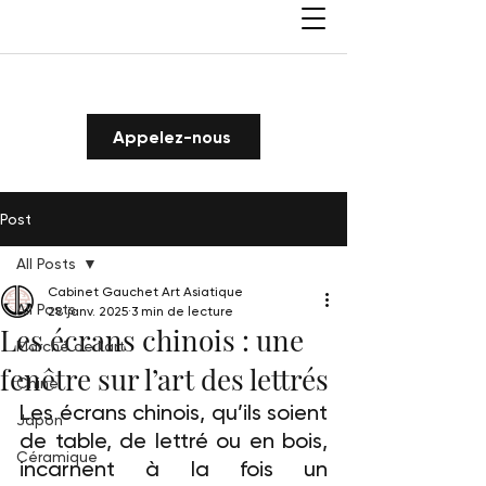
Appelez-nous
Post
All Posts
Cabinet Gauchet Art Asiatique
All Posts
28 janv. 2025
3 min de lecture
Les écrans chinois : une
Marché de l'art
fenêtre sur l’art des lettrés
Chine
Les écrans chinois, qu’ils soient 
Japon
de table, de lettré ou en bois, 
Céramique
incarnent à la fois un 