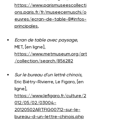
https://www.parismuseescollecti
ons.paris.fr/fr/museecernuschi/o
euvres/ecran-de-table-8#infos-
principales
, 
Ecran de table avec paysage
, 
MET, [en ligne], 
https://www.metmuseum.org/art
/collection/search/856282
Sur le bureau d'un lettré chinois,
Eric Biétry-Rivierre, Le Figaro, [en 
ligne], 
https://www.lefigaro.fr/culture/2
012/05/02/03004-
20120502ARTFIG00712-sur-le-
bureau-d-un-lettre-chinois.php