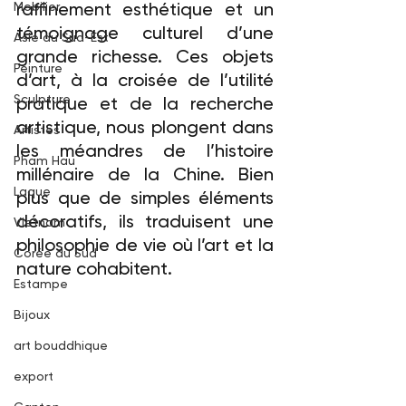
raffinement esthétique et un 
Mobilier
témoignage culturel d’une 
Asie du Sud-Est
grande richesse. Ces objets 
Peinture
d’art, à la croisée de l’utilité 
Sculpture
pratique et de la recherche 
artistique, nous plongent dans 
Artistes
les méandres de l’histoire 
Pham Hau
millénaire de la Chine. Bien 
Laque
plus que de simples éléments 
décoratifs, ils traduisent une 
Vietnam
philosophie de vie où l’art et la 
Corée du Sud
nature cohabitent.
Estampe
Bijoux
art bouddhique
export