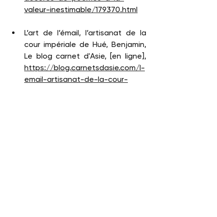
valeur-inestimable/179370.html
L’art de l’émail, l’artisanat de la 
cour impériale de Hué, Benjamin, 
Le blog carnet d'Asie, [en ligne], 
https://blog.carnetsdasie.com/l-
email-artisanat-de-la-cour-
imperiale-de-hue/
Une collection d’art du Vietnam 
réunie par un lettré des temps 
modernes, Anne Doridou-Heim, La 
Gazette Drouot, [en ligne], 
https://www.gazette-
drouot.com/article/une-
collection-d-art-du-vietnam-
reunie-par-un-lettre-des-
temps-modernes/49028