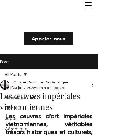
Appelez-nous
Post
All Posts
Cabinet Gauchet Art Asiatique
All Posts
10 janv. 2025
4 min de lecture
Les œuvres impériales
Marché de l'art
vietnamiennes
Chine
Les œuvres d’art impériales 
Japon
vietnamiennes, véritables 
Céramique
trésors historiques et culturels, 