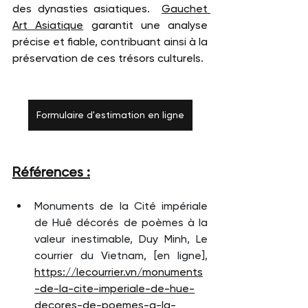
des dynasties asiatiques.  
Gauchet 
Art Asiatique
 garantit une analyse 
précise et fiable, contribuant ainsi à la 
préservation de ces trésors culturels.
Formulaire d'estimation en ligne
Références :
Monuments de la Cité impériale 
de Huê décorés de poèmes à la 
valeur inestimable, Duy Minh, Le 
courrier du Vietnam, [en ligne], 
https://lecourrier.vn/monuments
-de-la-cite-imperiale-de-hue-
decores-de-poemes-a-la-