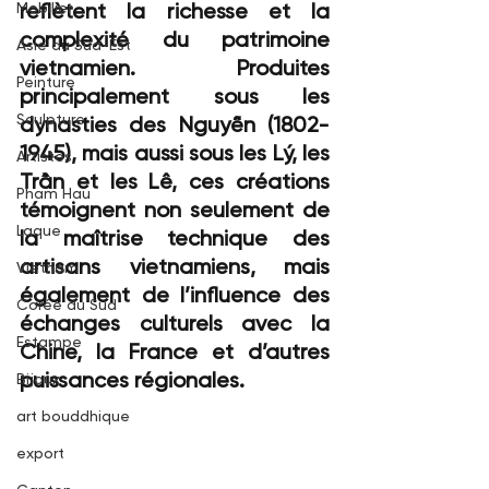
reflètent la richesse et la 
Mobilier
complexité du patrimoine 
Asie du Sud-Est
vietnamien. Produites 
Peinture
principalement sous les 
Sculpture
dynasties des Nguyễn (1802-
1945), mais aussi sous les Lý, les 
Artistes
Trần et les Lê, ces créations 
Pham Hau
témoignent non seulement de 
Laque
la maîtrise technique des 
artisans vietnamiens, mais 
Vietnam
également de l’influence des 
Corée du Sud
échanges culturels avec la 
Estampe
Chine, la France et d’autres 
puissances régionales.
Bijoux
art bouddhique
export