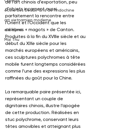
Canton
de l’art chinois d’exportation, peu 
d’objets incarnent aussi 
école des beaux-arts de l'Indochine
parfaitement la rencontre entre 
art vietnamien moderne
l’Orient et l’Occident que les 
célèbres « magots » de Canton. 
alix aymé
Produites à la fin du XVIIIe siècle et au 
Mai Thu
début du XIXe siècle pour les 
marchés européens et américains, 
ces sculptures polychromes à tête 
mobile furent longtemps considérées 
comme l’une des expressions les plus 
raffinées du goût pour la Chine.
La remarquable paire présentée ici, 
représentant un couple de 
dignitaires chinois, illustre l’apogée 
de cette production. Réalisées en 
stuc polychrome, conservant leurs 
têtes amovibles et atteignant plus 