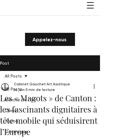
Appelez-nous
Post
All Posts
Cabinet Gauchet Art Asiatique
All Posts
16 juin
5 min de lecture
Les « Magots » de Canton :
Marché de l'art
les fascinants dignitaires à
Chine
tête mobile qui séduisirent
Japon
l’Europe
Céramique