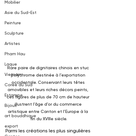
Mobilier
Asie du Sud-Est
Peinture
Sculpture
Artistes
Pham Hau
Laque
Rare paire de dignitaires chinois en stuc 
Vietnam
polychrome destinée à l’exportation 
occidentale. Conservant leurs têtes 
Corée du Sud
amovibles et leurs riches décors peints, 
Estampe
ces figures de plus de 70 cm de hauteur 
illustrent l’âge d’or du commerce 
Bijoux
artistique entre Canton et l’Europe à la 
art bouddhique
fin du XVIIIe siècle.
export
Parmi les créations les plus singulières 