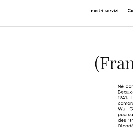
I nostri servizi
Co
(Fra
Né dan
Beaux-
1941. 
camara
Wu Gu
poursu
des ‘t
l’Acad