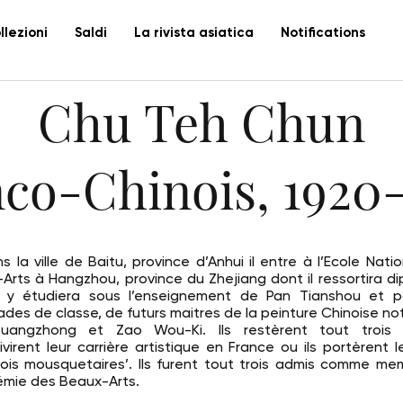
llezioni
Saldi
La rivista asiatica
Notifications
Chu Teh Chun
nco-Chinois, 1920-
s la ville de Baitu, province d’Anhui il entre à l’Ecole Nati
Arts à Hangzhou, province du Zhejiang dont il ressortira d
Il y étudiera sous l’enseignement de Pan Tianshou et p
des de classe, de futurs maitres de la peinture Chinoise 
angzhong et Zao Wou-Ki. Ils restèrent tout trois
ivirent leur carrière artistique en France ou ils portèrent 
rois mousquetaires’. Ils furent tout trois admis comme m
émie des Beaux-Arts.