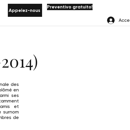
Preventivo gratuito!
Appelez-nous
Acce
2014)
onale des
iplômé en
armi ses
notamment
 amis et
le surnom
embres de