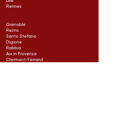
Lille
Rennes
Grenoble
Reims
Santo Stefano
Digione
Rabbia
Aix in Provenza
Clermont-Ferrand
Rouen
Avignone
porto
Limoges
Metz
Poitiers
Arles
Neuilly-sur-Seine
Contattaci