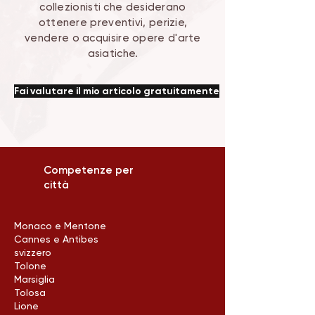
collezionisti che desiderano
ottenere preventivi, perizie,
vendere o acquisire opere d'arte
asiatiche.
Fai valutare il mio articolo gratuitamente
Competenze per
città
Monaco e Mentone
Cannes e Antibes
svizzero
Tolone
Marsiglia
Tolosa
Lione