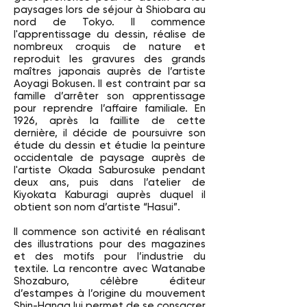
paysages lors de séjour à Shiobara au
nord de Tokyo. Il commence
l'apprentissage du dessin, réalise de
nombreux croquis de nature et
reproduit les gravures des grands
maîtres japonais auprès de l’artiste
Aoyagi Bokusen. Il est contraint par sa
famille d’arrêter son apprentissage
pour reprendre l’affaire familiale. En
1926, après la faillite de cette
dernière, il décide de poursuivre son
étude du dessin et étudie la peinture
occidentale de paysage auprès de
l'artiste Okada Saburosuke pendant
deux ans, puis dans l’atelier de
Kiyokata Kaburagi auprès duquel il
obtient son nom d’artiste “Hasui”.
Il commence son activité en réalisant
des illustrations pour des magazines
et des motifs pour l’industrie du
textile. La rencontre avec Watanabe
Shozaburo, célèbre éditeur
d’estampes à l’origine du mouvement
Shin-Hanga lui permet de se consacrer