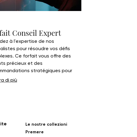
fait Conseil Expert
ez à l'expertise de nos
alistes pour résoudre vos défis
exes. Ce forfait vous offre des
hts précieux et des
mmandations stratégiques pour
r vos décisions. Augmentez votre
a di più
tiel grâce à des conseils avisés et
uvés.
ite
Le nostre collezioni
Premere