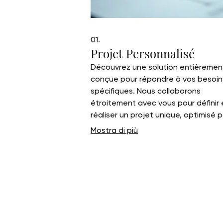
01.
Projet Personnalisé
Découvrez une solution entièremen
conçue pour répondre à vos besoin
spécifiques. Nous collaborons
étroitement avec vous pour définir 
réaliser un projet unique, optimisé 
votre succès. Ce service vous assu
Mostra di più
une approche sur mesure, de la
conception à la livraison.