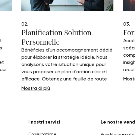
02.
03.
Planification Solution
For
Personnelle
t
Accéd
s
spéci
Bénéficiez d'un accompagnement dédié
compl
pour élaborer la stratégie idéale. Nous
et
insig
analysons votre situation unique pour
pour
reco
vous proposer un plan d'action clair et
re
guide
efficace. Obtenez une feuille de route
Mostr
poten
personnalisée, conçue pour atteindre
Mostra di più
épro
vos objectifs.
I nostri servizi
Le nostre vend
Consultazione
Vendite passate