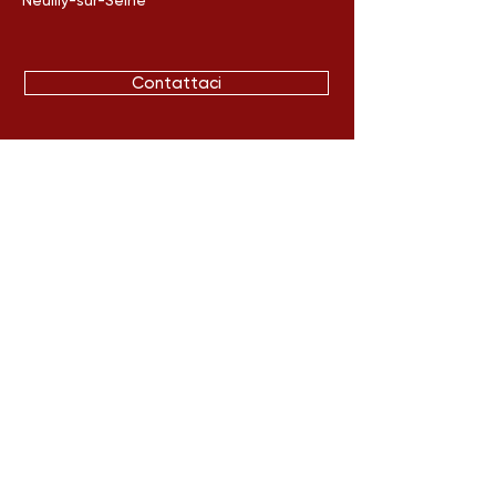
Neuilly-sur-Seine
Contattaci
Gauchet Arte Asiatica
45 Rue Monge
Parigi, Francia
Seguici