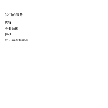
我们的服务
咨询
专业知识
评估
私人销售和寄售
拍卖
市场调查
遗产税
策展及展览
在线评估
我们的销售
过去的销售
即将发售
结果和记录
我们的系列