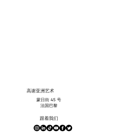
高谢亚洲艺术
蒙日街 45 号
法国巴黎
跟着我们