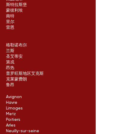
斯特拉斯堡
蒙彼利埃
南特
里尔
雷恩
格勒诺布尔
兰斯
圣艾蒂安
第戎
昂热
普罗旺斯地区艾克斯
克莱蒙费朗
鲁昂
Avignon
Havre
Limoges
Metz
Poitiers
Arles
Neuilly-sur-seine