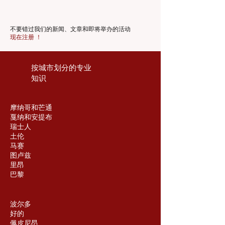
不要错过我们的新闻、文章和即将举办的活动
现在注册 ！
按城市划分的专业
知识
摩纳哥和芒通
戛纳和安提布
瑞士人
土伦
马赛
图卢兹
里昂
巴黎
波尔多
好的
佩皮尼昂