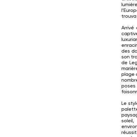
lumiè
l’Europ
trouva
Arrivé
captiv
luxuri
enraci
des da
son tra
de Leg
marièr
plage 
nombre
poses
foison
Le sty
palett
paysag
solei
enviro
réussi