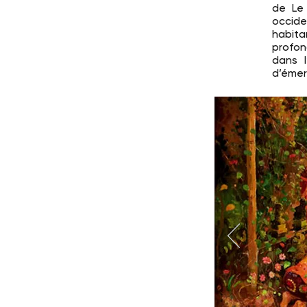
de Le 
occide
habita
profon
dans l
d’émerv