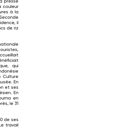
la presse
a couleur
vres à la
a Seconde
dence, il
cs de riz
nationale
ouristes,
cueillait
néficiait
que, qui
Indonésie
a Culture
musée. En
on et ses
ésien. En
tourna en
ès, le 31
80 de ses
e travail