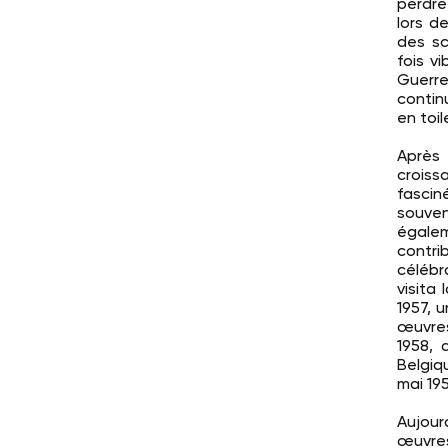
perdre
lors de
des sc
fois v
Guerre
contin
en toi
Après 
croiss
fascin
souven
égale
contri
célébr
visita
1957, 
œuvres
1958, 
Belgiq
mai 19
Aujour
œuvres