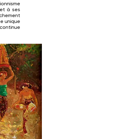
sionnisme
 et à ses
tachement
ce unique
continue