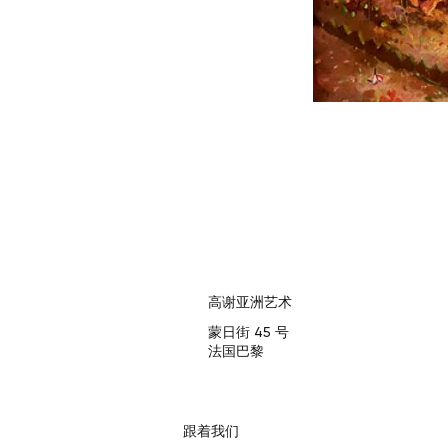
高谢亚洲艺术
蒙日街 45 号
法国巴黎
跟着我们