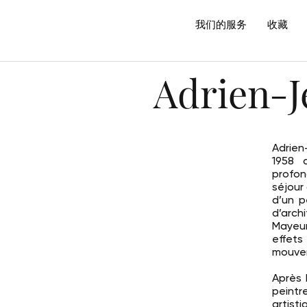
我们的服务
收藏
Adrien-J
Adrien
1958 
profon
séjour 
d’un p
d’arch
Mayeur
effets
mouve
Après 
peint
artist