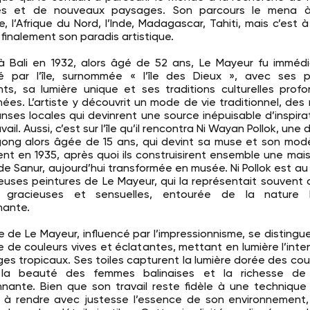
res et de nouveaux paysages. Son parcours le mena à
e, l’Afrique du Nord, l’Inde, Madagascar, Tahiti, mais c’est à 
 finalement son paradis artistique.
 à Bali en 1932, alors âgé de 52 ans, Le Mayeur fu immé
é par l’île, surnommée « l’île des Dieux », avec ses 
ants, sa lumière unique et ses traditions culturelles pro
nées. L’artiste y découvrit un mode de vie traditionnel, des r
nses locales qui devinrent une source inépuisable d’inspira
vail. Aussi, c’est sur l’île qu’il rencontra Ni Wayan Pollok, un
ong alors âgée de 15 ans, qui devint sa muse et son modèl
ent en 1935, après quoi ils construisirent ensemble une mais
de Sanur, aujourd’hui transformée en musée. Ni Pollok est a
uses peintures de Le Mayeur, qui la représentait souvent
 gracieuses et sensuelles, entourée de la nature b
nante.
le de Le Mayeur, influencé par l’impressionnisme, se distingu
e de couleurs vives et éclatantes, mettant en lumière l’inte
es tropicaux. Ses toiles capturent la lumière dorée des co
l, la beauté des femmes balinaises et la richesse de 
nnante. Bien que son travail reste fidèle à une technique s
t à rendre avec justesse l’essence de son environnement