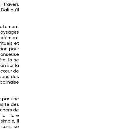
 travers
Bali qu’il
diatement
paysages
fondément
ituels et
tion pour
e danseuse
e. Ils se
on sur la
u cœur de
 dans des
alinaise
e par une
nsité des
uchers de
la flore
imple, il
, sans se