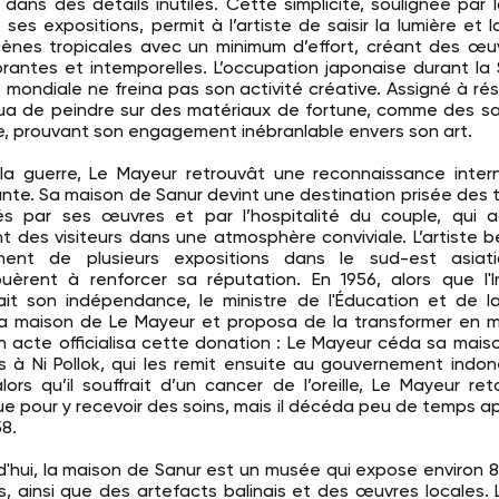
 dans des détails inutiles. Cette simplicité, soulignée par 
 ses expositions, permit à l’artiste de saisir la lumière et l
ènes tropicales avec un minimum d’effort, créant des œu
ibrantes et intemporelles. L’occupation japonaise durant l
 mondiale ne freina pas son activité créative. Assigné à rési
ua de peindre sur des matériaux de fortune, comme des sa
le, prouvant son engagement inébranlable envers son art.
la guerre, Le Mayeur retrouvât une reconnaissance inter
ante. Sa maison de Sanur devint une destination prisée des t
és par ses œuvres et par l’hospitalité du couple, qui ac
t des visiteurs dans une atmosphère conviviale. L’artiste bé
ment de plusieurs expositions dans le sud-est asiati
buèrent à renforcer sa réputation. En 1956, alors que l'
ait son indépendance, le ministre de l'Éducation et de l
 la maison de Le Mayeur et proposa de la transformer en 
un acte officialisa cette donation : Le Mayeur céda sa mais
 à Ni Pollok, qui les remit ensuite au gouvernement indon
alors qu’il souffrait d’un cancer de l’oreille, Le Mayeur re
ue pour y recevoir des soins, mais il décéda peu de temps apr
58.
d'hui, la maison de Sanur est un musée qui expose environ 
, ainsi que des artefacts balinais et des œuvres locales. L