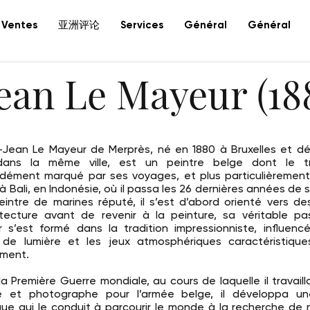
亚洲评论
Ventes
Services
Général
Général
ean Le Mayeur (188
-Jean Le Mayeur de Merprès, né en 1880 à Bruxelles et d
dans la même ville, est un peintre belge dont le tr
dément marqué par ses voyages, et plus particulièrement
à Bali, en Indonésie, où il passa les 26 dernières années de sa
eintre de marines réputé, il s’est d’abord orienté vers d
itecture avant de revenir à la peinture, sa véritable pa
 s’est formé dans la tradition impressionniste, influenc
 de lumière et les jeux atmosphériques caractéristiqu
ment.
la Première Guerre mondiale, au cours de laquelle il travai
re et photographe pour l’armée belge, il développa u
ique qui le conduit à parcourir le monde à la recherche de 