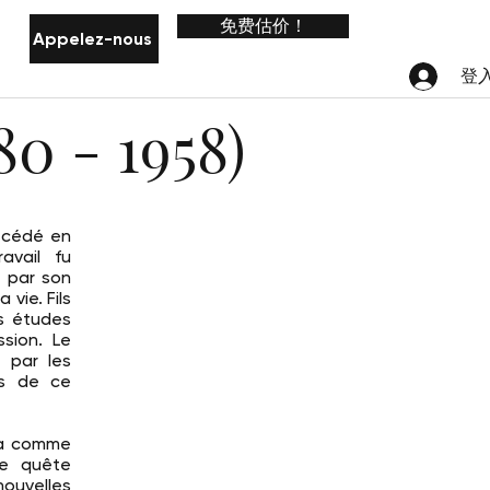
免费估价！
Appelez-nous
Général
Général
Général
Général
Général
登
0 - 1958)
écédé en
avail fu
 par son
 vie. Fils
es études
ssion. Le
é par les
es de ce
lla comme
ne quête
nouvelles