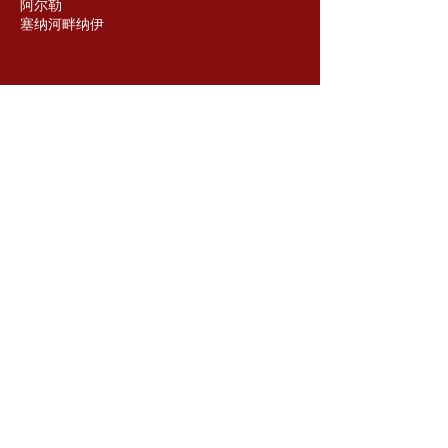
阿尔勒
塞纳河畔纳伊
联系我们
高谢亚洲艺术
蒙日街 45 号
法国巴黎
跟着我们