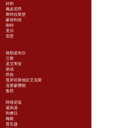
好的
佩皮尼昂
斯特拉斯堡
蒙彼利埃
南特
里尔
雷恩
格勒诺布尔
兰斯
圣艾蒂安
第戎
昂热
普罗旺斯地区艾克斯
克莱蒙费朗
鲁昂
阿维尼翁
避风港
利摩日
梅斯
普瓦捷