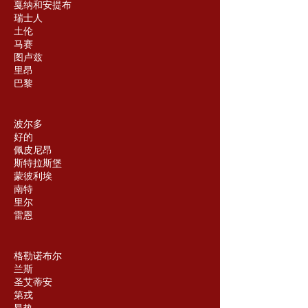
戛纳和安提布
瑞士人
土伦
马赛
图卢兹
里昂
巴黎
波尔多
好的
佩皮尼昂
斯特拉斯堡
蒙彼利埃
南特
里尔
雷恩
格勒诺布尔
兰斯
圣艾蒂安
第戎