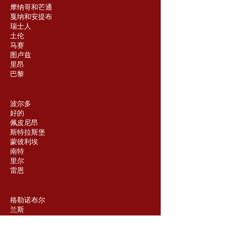
摩纳哥和芒通
戛纳和安提布
瑞士人
土伦
马赛
图卢兹
里昂
巴黎
波尔多
好的
佩皮尼昂
斯特拉斯堡
蒙彼利埃
南特
里尔
雷恩
格勒诺布尔
兰斯
圣艾蒂安