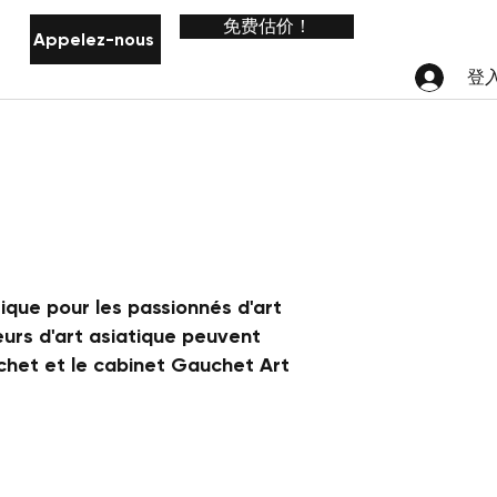
免费估价！
Appelez-nous
Général
Général
Général
Général
Général
登
tique pour les passionnés d'art
eurs d'art asiatique peuvent
chet et le cabinet Gauchet Art