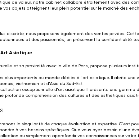
atique de valeur, notre cabinet collabore étroitement avec des co
 vos objets atteignent leur plein potentiel sur le marché des enchè
plus discrète, nous proposons également des ventes privées. Ce
ectionneurs et des passionnés, en préservant la confidentialité to
'Art Asiatique
relle et sa proximité avec la ville de Paris, propose plusieurs insti
es plus importants au monde dédiés à l'art asiatique. Il abrite une
japonais, vietnamien et d'Asie du Sud-Est.
ollection exceptionnelle d'art asiatique. Il présente une gamme di
ne profonde compréhension des cultures et des esthétiques asiati
s
enons la singularité de chaque évaluation et expertise. C'est po
épondre à vos besoins spécifiques. Que vous ayez besoin d'une éval
ollection ou simplement approfondir vos connaissances sur votre t