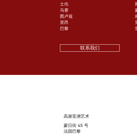
土伦
马赛
图卢兹
里昂
巴黎
联系我们
高谢亚洲艺术
蒙日街 45 号
法国巴黎