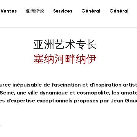
亚洲评论
Ventes
Services
Général
Général
亚洲艺术专长
塞纳河畔纳伊
rce inépuisable de fascination et d'inspiration artis
-Seine, une ville dynamique et cosmopolite, les amat
es d'expertise exceptionnels proposés par Jean Gau
t