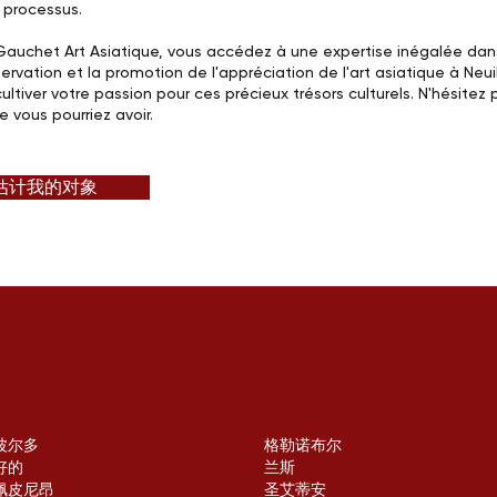
processus.
auchet Art Asiatique, vous accédez à une expertise inégalée dans
ervation et la promotion de l'appréciation de l'art asiatique à Neu
ultiver votre passion pour ces précieux trésors culturels. N'hésite
 vous pourriez avoir.
估计我的对象
波尔多
格勒诺布尔
好的
兰斯
佩皮尼昂
圣艾蒂安