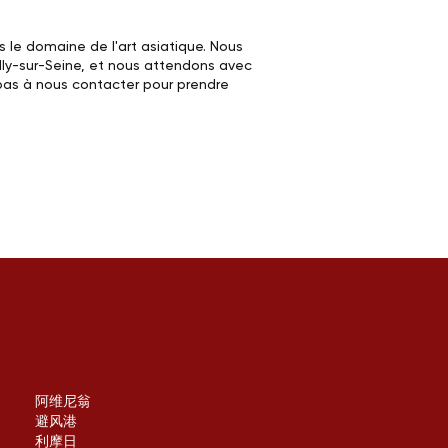
 le domaine de l'art asiatique. Nous
illy-sur-Seine, et nous attendons avec
z pas à nous contacter pour prendre
阿维尼翁
避风港
利摩日