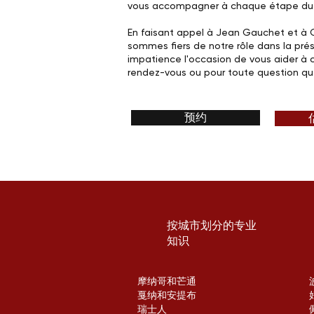
vous accompagner à chaque étape du 
En faisant appel à Jean Gauchet et à G
sommes fiers de notre rôle dans la prés
impatience l'occasion de vous aider à c
rendez-vous ou pour toute question que
预约
按城市划分的专业
知识
摩纳哥和芒通
戛纳和安提布
瑞士人