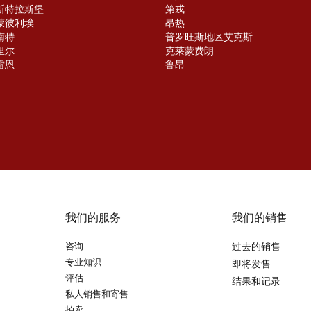
斯特拉斯堡
第戎
蒙彼利埃
昂热
南特
普罗旺斯地区艾克斯
里尔
克莱蒙费朗
雷恩
鲁昂
我们的服务
我们的销售
咨询
过去的销售
专业知识
即将发售
评估
结果和记录
私人销售和寄售
拍卖