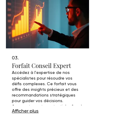
03.
Forfait Conseil Expert
Accédez à l'expertise de nos
spécialistes pour résoudre vos
défis complexes. Ce forfait vous
offre des insights précieux et des
recommandations stratégiques
pour guider vos décisions.
Augmentez votre potentiel grâce à
Afficher plus
des conseils avisés et éprouvés.