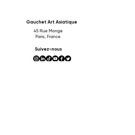
Gauchet Art Asiatique
45 Rue Monge
Paris, France
Suivez-nous
Nos services
Consultation
Expertise
Evaluation
Ventes privées et consignation
Ventes aux enchères
Etude de marché