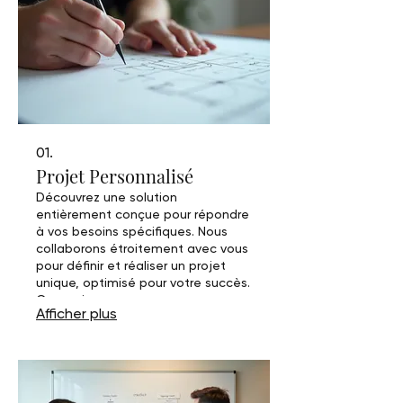
01.
Projet Personnalisé
Découvrez une solution
entièrement conçue pour répondre
à vos besoins spécifiques. Nous
collaborons étroitement avec vous
pour définir et réaliser un projet
unique, optimisé pour votre succès.
Ce service vous assure une
Afficher plus
approche sur mesure, de la
conception à la livraison.