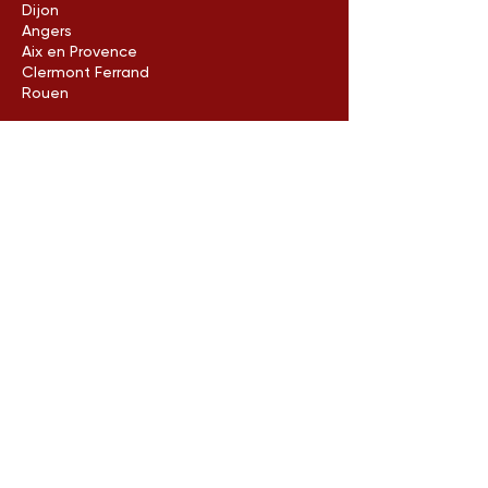
Dijon
Angers
Aix en Provence
Clermont Ferrand
Rouen
Avignon
Havre
Limoges
Metz
Poitiers
Arles
Neuilly-sur-seine
Contactez-nous