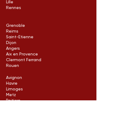
Lille
Rennes
Grenoble
Reims
Saint-Etienne
Dijon
Angers
Aix en Provence
Clermont Ferrand
Rouen
Avignon
Havre
Limoges
Metz
Poitiers
Arles
Neuilly-sur-seine
Contactez-nous