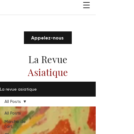
Appelez-nous
La Revue
Asiatique
La revue asiatique
All Posts
All Posts
Marché de
l'art