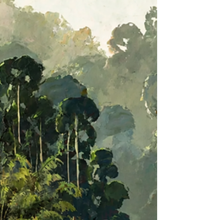
l’Indochine. Découvrez sa biographie, ses
différentes signatures, la cote de ses
peintures, dessins et panneaux laqués, ainsi
que les résultats marquants de ses œuvres
aux enchères, jusqu’à 90 000 €. Gauchet
Art Asiatique propose l’expertise,
l’estimation, l’authentification et
l’accompagnement à la vente des œuvres
d’Alix Aymé.