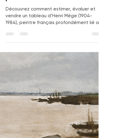
Cabinet Gauchet Art Asiatique
28 juin
10 min de lecture
Estimation Henri Mège : cote,
expertise et vente de ses
peintures
Découvrez comment estimer, évaluer et
vendre un tableau d’Henri Mège (1904-
1984), peintre français profondément lié au
Vietnam et à l’Indochine. Biographie, cote
actuelle, résultats de ventes et critères de
valeur pour les paysages de Hué, Halong,
Thanh Hoa et les rizières vietnamiennes.