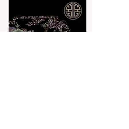
Découvrez toutes
nos collections
Accédez à nos
collections
Restez connecté !