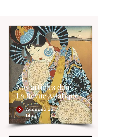
Nos articles dan
s
La Revue Asiatique
Accédez au
b
log