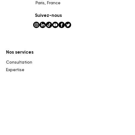
Paris, France
Suivez-nous
Nos services
Consultation
Expertise
Evaluation
Ventes privées et consignation
Ventes aux enchères
Etude de marché
Impôt sur la succession
Commissariat et Exposition
Evaluation en ligne
Nos ventes