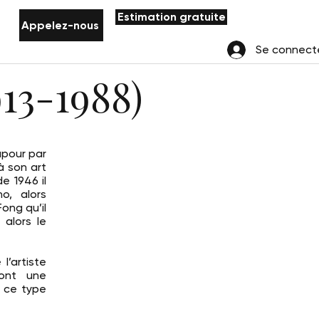
Estimation gratuite
Appelez-nous
Se connect
13-1988)
apour par
à son art
e 1946 il
o, alors
ong qu’il
 alors le
l’artiste
ront une
e ce type