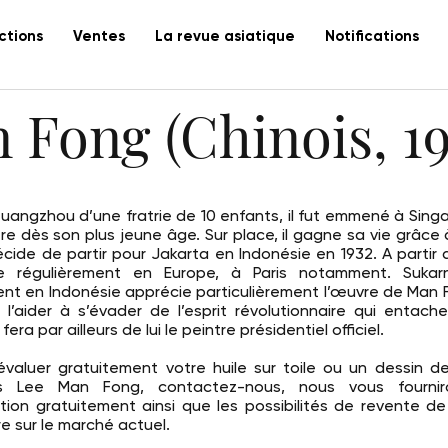
ctions
Ventes
La revue asiatique
Notifications
 Fong (Chinois, 19
uangzhou d’une fratrie de 10 enfants, il fut emmené à Sing
re dès son plus jeune âge. Sur place, il gagne sa vie grâce 
écide de partir pour Jakarta en Indonésie en 1932. A partir d
e régulièrement en Europe, à Paris notamment. Sukarn
ent en Indonésie apprécie particulièrement l’œuvre de Man F
 l’aider à s’évader de l’esprit révolutionnaire qui entache
l fera par ailleurs de lui le peintre présidentiel officiel.
’évaluer gratuitement votre huile sur toile ou un dessin de 
is Lee Man Fong, contactez-nous, nous vous fourni
tion gratuitement ainsi que les possibilités de revente d
e sur le marché actuel.