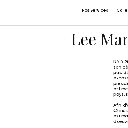
Nos Services
Colle
Lee Man
Né à G
son pè
puis d
expos
présid
estime
pays. I
Afin d
Chino
estima
d’œuvr