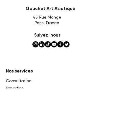
Gauchet Art Asiatique
45 Rue Monge
Paris, France
Suivez-nous
Nos services
Consultation
Expertise
Evaluation
Ventes privées et consignation
Ventes aux enchères
Etude de marché
Impôt sur la succession