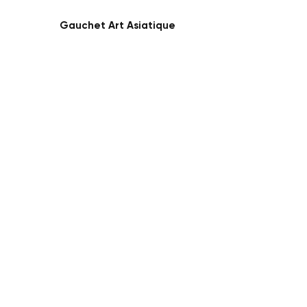
Gauchet Art Asiatique
45 Rue Monge
Paris, France
Suivez-nous
Nos services
Consultation
Expertise
Evaluation
Ventes privées et consignation
Ventes aux enchères
Etude de marché
Impôt sur la succession