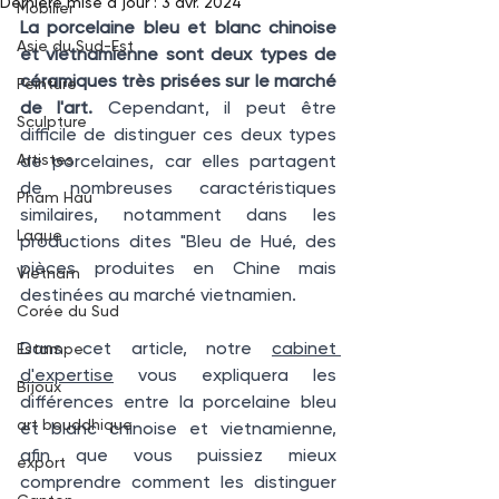
Dernière mise à jour :
3 avr. 2024
Mobilier
La porcelaine bleu et blanc chinoise 
Asie du Sud-Est
et vietnamienne sont deux types de 
céramiques très prisées sur le marché 
Peinture
de l'art.
 Cependant, il peut être 
Sculpture
difficile de distinguer ces deux types 
Artistes
de porcelaines, car elles partagent 
de nombreuses caractéristiques 
Pham Hau
similaires, notamment dans les 
Laque
productions dites "Bleu de Hué, des 
pièces produites en Chine mais 
Vietnam
destinées au marché vietnamien. 
Corée du Sud
Dans cet article, notre 
cabinet 
Estampe
d'expertise
 vous expliquera les 
Bijoux
différences entre la porcelaine bleu 
art bouddhique
et blanc chinoise et vietnamienne, 
afin que vous puissiez mieux 
export
comprendre comment les distinguer 