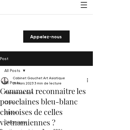
Appelez-nous
Post
All Posts
Cabinet Gauchet Art Asiatique
All Posts
31 mars 2023
3 min de lecture
Comment reconnaitre les
Marché de l'art
porcelaines bleu-blanc
Chine
chinoises de celles
Japon
vietnamiennes ?
Céramique