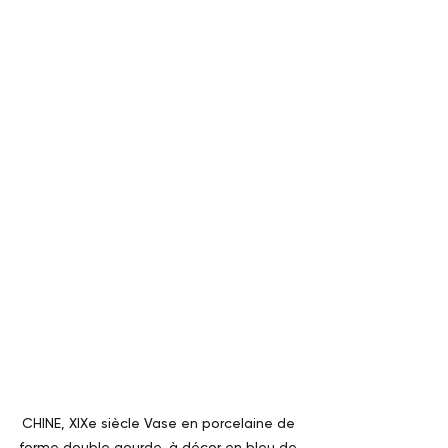
CHINE, XIXe siècle Vase en porcelaine de 
forme double gourde, à décor en bleu de 