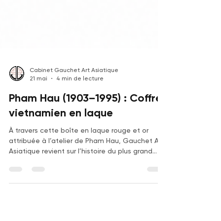
Cabinet Gauchet Art Asiatique
21 mai
4 min de lecture
Pham Hau (1903–1995) : Coffret
vietnamien en laque
À travers cette boîte en laque rouge et or
attribuée à l’atelier de Pham Hau, Gauchet Art
Asiatique revient sur l’histoire du plus grand
maître de la laque vietnamienne moderne, les
techniques de l’École des Beaux-Arts de
l’Indochine, l’évolution spectaculaire du marché
de ses œuvres et les records obtenus en
ventes publiques internationales.