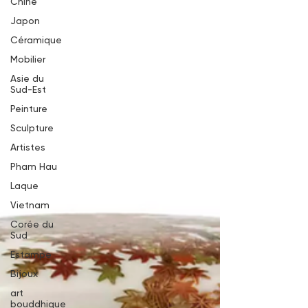
Chine
Japon
Céramique
Mobilier
Asie du
Sud-Est
Peinture
Sculpture
Artistes
Pham Hau
Laque
Vietnam
Corée du
Sud
Estampe
Bijoux
art
bouddhique