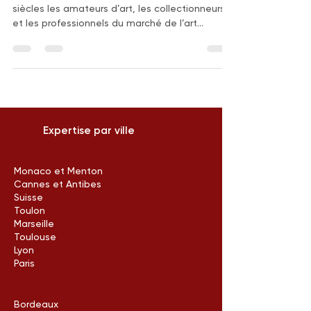
La porcelaine japonaise fascine depuis des
siècles les amateurs d’art, les collectionneurs
et les professionnels du marché de l’art...
Expertise par ville
Monaco et Menton
Cannes et Antibes
Suisse
Toulon
Marseille
Toulouse
Lyon
Paris