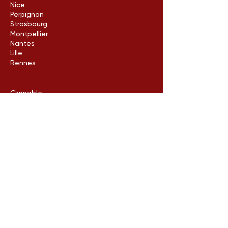
Bordeaux
Nice
Perpignan
Strasbourg
Montpellier
Nantes
Lille
Rennes
Grenoble
Reims
Saint-Etienne
Dijon
Angers
Aix en Provence
Clermont Ferrand
Rouen
Avignon
Havre
Limoges