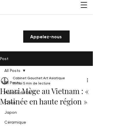
Appelez-nous
Post
All Posts
Cabinet Gauchet Art Asiatique
All Posts
11 mai
5 min de lecture
Henri Mège au Vietnam : «
Marché de l'art
Matinée en haute région »
Chine
Japon
Céramique