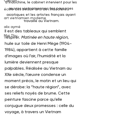
Canton
d’Indochine, le cabinet intervient pour les 
œuvres vietnamiennes, les paysages 
école des beaux-arts de l'Indochine
asiatiques et les artistes français ayant 
art vietnamien moderne
travaillé au Vietnam.
alix aymé
Il est des tableaux qui semblent 
Mai Thu
respirer. 
Matinée en haute région
, 
huile sur toile de Henri Mège (1904-
1984), appartient à cette famille 
d’images où l’air, l’humidité et la 
lumière deviennent presque 
palpables. Réalisée au Vietnam au 
XXe siècle, l’œuvre condense un 
moment précis, le matin et un lieu qui 
se dérobe: la “haute région”, avec 
ses reliefs noyés de brume. Cette 
peinture fascine parce qu’elle 
conjugue deux promesses : celle du 
voyage, à travers un Vietnam 