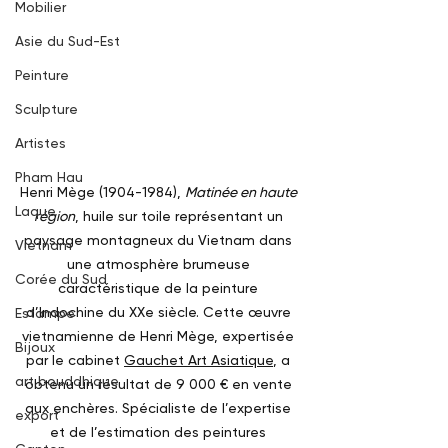
Mobilier
Asie du Sud-Est
Peinture
Sculpture
Artistes
Pham Hau
Henri Mège (1904-1984), 
Matinée en haute 
Laque
région
, huile sur toile représentant un 
paysage montagneux du Vietnam dans 
Vietnam
une atmosphère brumeuse 
Corée du Sud
caractéristique de la peinture 
d’Indochine du XXe siècle. Cette œuvre 
Estampe
vietnamienne de Henri Mège, expertisée 
Bijoux
par le cabinet 
Gauchet Art Asiatique
, a 
art bouddhique
obtenu un résultat de 9 000 € en vente 
aux enchères. Spécialiste de l’expertise 
export
et de l’estimation des peintures 