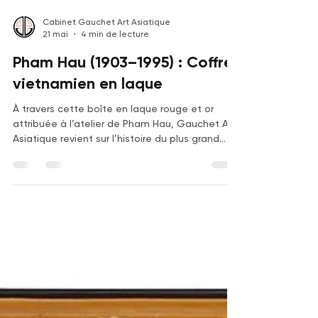
Cabinet Gauchet Art Asiatique
21 mai
4 min de lecture
Pham Hau (1903–1995) : Coffret
vietnamien en laque
À travers cette boîte en laque rouge et or
attribuée à l’atelier de Pham Hau, Gauchet Art
Asiatique revient sur l’histoire du plus grand
maître de la laque vietnamienne moderne, les
techniques de l’École des Beaux-Arts de
l’Indochine, l’évolution spectaculaire du marché
de ses œuvres et les records obtenus en
ventes publiques internationales.