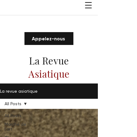
Appelez-nous
La Revue
Asiatique
La revue asiatique
All Posts
All Posts
Marché de
l'art