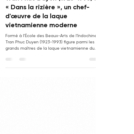
18 juin
6 min de lecture
Tran Phuc Duyen (1923-1993) :
« Dans la rizière », un chef-
d'œuvre de la laque
vietnamienne moderne
Formé à l'École des Beaux-Arts de l'Indochine,
Tran Phuc Duyen (1923-1993) figure parmi les
grands maîtres de la laque vietnamienne du
XXe siècle. À travers l'étude de Dans la rizière,
découvrez l'histoire de cet artiste majeur,
l'évolution de sa cote, ses résultats d'enchères
les plus remarquables et les raisons de
l'engouement croissant des collectionneurs
pour ses œuvres de la période vietnamienne
des années 1950.