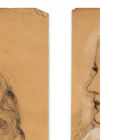
collection particulière
française
Deux huiles inédites de Vu Cao Dam,
conservées depuis plus de vingt ans dans une
collection particulière française, réapparaissent
aujourd’hui sur le marché. À travers Maternité
et Le Repos, réalisées en 1978, l’artiste révèle
toute la poésie de sa période tardive : une
peinture devenue lumière, mémoire et
émotion, où les influences vietnamiennes
rencontrent la liberté chromatique du
modernisme européen. Retour sur le parcours
d’un des plus grands maîtres de la modernité
viet