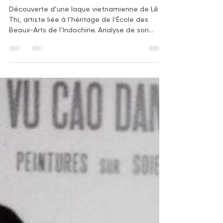
Cabinet Gauchet Art Asiatique
21 mai
5 min de lecture
Le Thy et la laque
vietnamienne : un village du
Nord en lumière
Découverte d’une laque vietnamienne de Lê
Thị, artiste liée à l’héritage de l’École des
Beaux-Arts de l’Indochine. Analyse de son
œuvre, de la technique de la laque
vietnamienne et du marché actuel de l’art
vietnamien moderne.