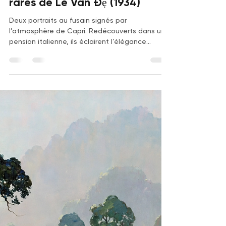
Cabinet Gauchet Art Asiatique
11 mai
4 min de lecture
La « Sirène de Capri » : fusains
rares de Lê Văn Đệ (1934)
Deux portraits au fusain signés par
l’atmosphère de Capri. Redécouverts dans une
pension italienne, ils éclairent l’élégance
moderne de Lê Văn Đệ.