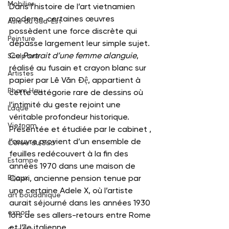
Mobilier
Dans l’histoire de l’art vietnamien 
moderne, certaines œuvres 
Asie du Sud-Est
possèdent une force discrète qui 
Peinture
dépasse largement leur simple sujet. 
Ce 
Portrait d’une femme alanguie
, 
Sculpture
réalisé au fusain et crayon blanc sur 
Artistes
papier par Lê Văn Đệ, appartient à 
Pham Hau
cette catégorie rare de dessins où 
l’intimité du geste rejoint une 
Laque
véritable profondeur historique.
Vietnam
Présentée et étudiée par le cabinet 
, 
l’œuvre provient d’un ensemble de 
Corée du Sud
feuilles redécouvert à la fin des 
Estampe
années 1970 dans une maison de 
Bijoux
Capri, ancienne pension tenue par 
une certaine Adele X, où l’artiste 
art bouddhique
aurait séjourné dans les années 1930 
export
lors de ses allers-retours entre Rome 
et l’île italienne.