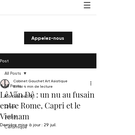
Appelez-nous
Post
All Posts
Cabinet Gauchet Art Asiatique
All Posts
8 mai
4 min de lecture
Lê Văn Đệ : un nu au fusain
Marché de l'art
entre Rome, Capri et le
Chine
Vietnam
Japon
Dernière mise à jour :
29 juil.
Céramique