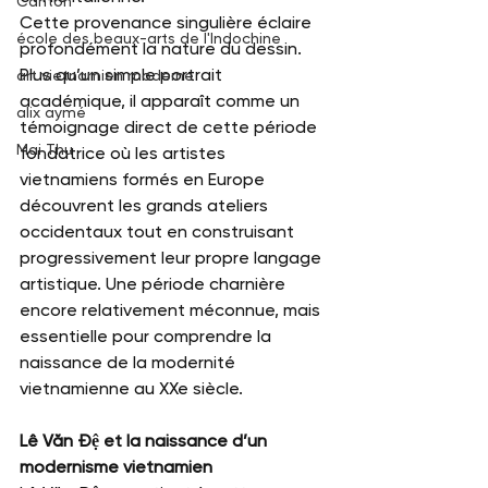
Canton
Cette provenance singulière éclaire 
école des beaux-arts de l'Indochine
profondément la nature du dessin. 
Plus qu’un simple portrait 
art vietnamien moderne
académique, il apparaît comme un 
alix aymé
témoignage direct de cette période 
Mai Thu
fondatrice où les artistes 
vietnamiens formés en Europe 
découvrent les grands ateliers 
occidentaux tout en construisant 
progressivement leur propre langage 
artistique. Une période charnière 
encore relativement méconnue, mais 
essentielle pour comprendre la 
naissance de la modernité 
vietnamienne au XXe siècle.
Lê Văn Đệ et la naissance d’un 
modernisme vietnamien