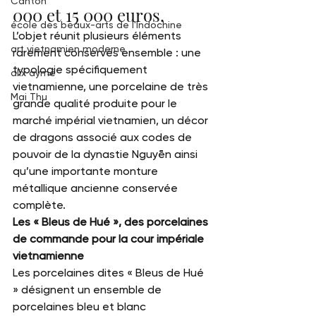
Canton
000 et 15 000 euros.
école des beaux-arts de l'Indochine
L’objet réunit plusieurs éléments 
art vietnamien moderne
rarement conservés ensemble : une 
typologie spécifiquement 
alix aymé
vietnamienne, une porcelaine de très 
Mai Thu
grande qualité produite pour le 
marché impérial vietnamien, un décor 
de dragons associé aux codes de 
pouvoir de la dynastie Nguyễn ainsi 
qu’une importante monture 
métallique ancienne conservée 
complète.
Les « Bleus de Hué », des porcelaines 
de commande pour la cour impériale 
vietnamienne
Les porcelaines dites « Bleus de Hué 
» désignent un ensemble de 
porcelaines bleu et blanc 