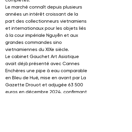
Le marché connaît depuis plusieurs 
années un intérêt croissant de la 
part des collectionneurs vietnamiens 
et internationaux pour les objets liés 
à la cour impériale Nguyễn et aux 
grandes commandes sino 
vietnamiennes du XIXe siècle.
Le cabinet Gauchet Art Asiatique 
avait déjà présenté avec Cannes 
Enchères une pipe à eau comparable 
en Bleu de Hué, mise en avant par La 
Gazette Drouot et adjugée 63 500 
euros en décembre 2024, confirmant 
l’intérêt croissant du marché pour 
ces objets vietnamiens impériaux
Gauchet Art Asiatique
Art du Vietnam
Expertise art du Vietnam
estimation gratuite
Estimation
expertise
art du vietnam
vietnam
porcelaine
porcelaine bleu et blanc