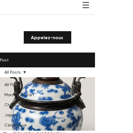
Appelez-nous
Post
All Posts
All Posts
Marché de l'art
Chine
Japon
Céramique