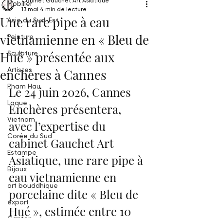
Cabinet Gauchet Art Asiatique
Mobilier
13 mai
4 min de lecture
Une rare pipe à eau
Asie du Sud-Est
vietnamienne en « Bleu de
Peinture
Hué » présentée aux
Sculpture
Artistes
enchères à Cannes
Pham Hau
Le 24 juin 2026, Cannes 
Laque
Enchères présentera, 
Vietnam
avec l’expertise du 
Corée du Sud
cabinet Gauchet Art 
Estampe
Asiatique, une rare pipe à 
Bijoux
eau vietnamienne en 
art bouddhique
porcelaine dite « Bleu de 
export
Hué », estimée entre 10 