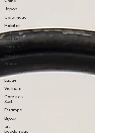
Chine
Japon
Céramique
Mobilier
Asie du
Sud-Est
Peinture
Sculpture
Artistes
Pham Hau
Laque
Vietnam
Corée du
Sud
Estampe
Bijoux
art
bouddhique