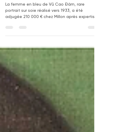
bleu (vers 1933) : un chef-
d'œuvre des débuts parisiens
de l'artiste vietnamien
La femme en bleu de Vũ Cao Đàm, rare
portrait sur soie réalisé vers 1933, a été
adjugée 210 000 € chez Millon après expertise
de Gauchet Art Asiatique. Retour sur l'histoire,
les archives et la cote de l'un des grands
maîtres de l'art vietnamien moderne.