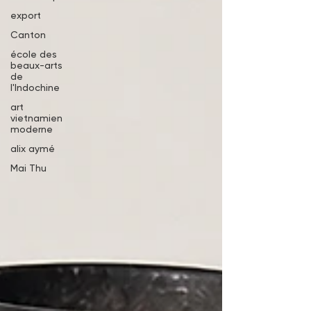
export
Canton
école des
beaux-arts
de
l'Indochine
art
vietnamien
moderne
alix aymé
Mai Thu