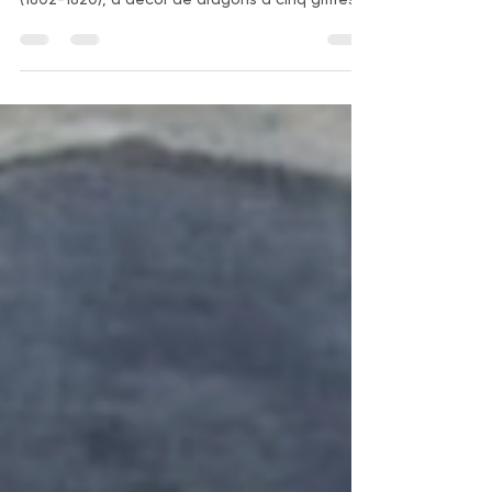
“Rare pipe à eau impériale vietnamienne en
porcelaine Bleu de Hué, dynastie Gia Long
(1802-1820), à décor de dragons à cinq griffes
et perle sacrée.