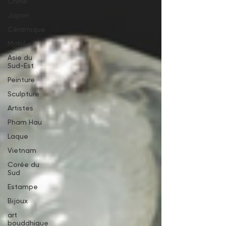
Chine
Japon
Céramique
Mobilier
Asie du
Sud-Est
Peinture
Sculpture
Artistes
Pham Hau
Laque
Vietnam
Corée du
Sud
Estampe
Bijoux
art
bouddhique