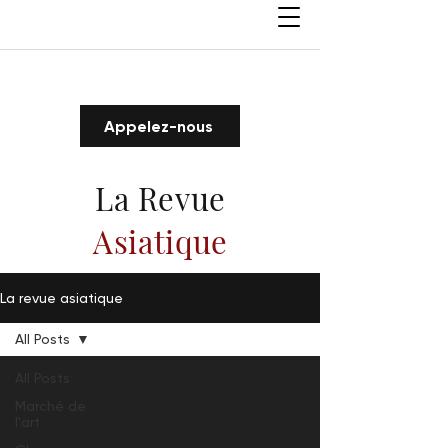
Appelez-nous
La Revue
Asiatique
La revue asiatique
All Posts
All Posts
Marché de
l'art