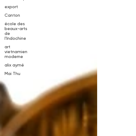
export
Canton
école des
beaux-arts
de
l'Indochine
art
vietnamien
moderne
alix aymé
Mai Thu