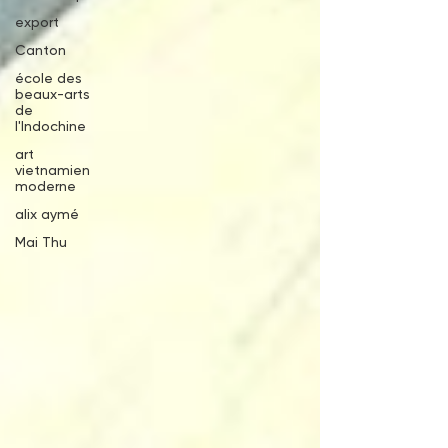
export
Canton
école des
beaux-arts
de
l'Indochine
art
vietnamien
moderne
alix aymé
Mai Thu