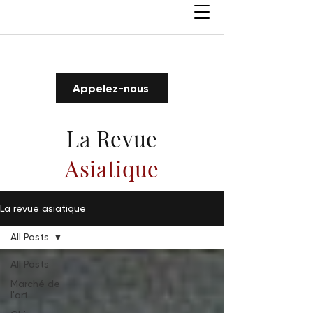
Appelez-nous
La Revue
Asiatique
La revue asiatique
All Posts
All Posts
Marché de
l'art