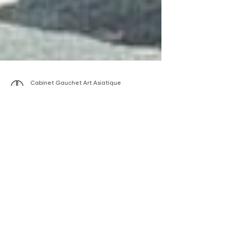
Cabinet Gauchet Art Asiatique
8 juil. 2025
4 min de lecture
Shōtei (Takahashi Hiroaki),
maître du Shin-hanga et
gardien du Japon nostalgique
Né en 1871 dans le quartier animé d’Asakusa, à
Tokyo, Matsumoto Katsutaro, plus connu sous
les noms de Shōtei et Takahashi Hiroaki,
incarne l’un des artistes les plus
emblématiques du mouvement Shin-hanga.