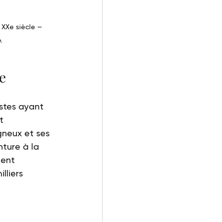
XXe siècle — 
.
e
istes ayant 
t 
gneux et ses 
ture à la 
nent 
liers 