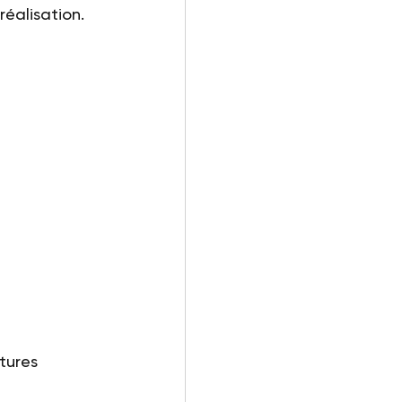
éalisation.
tures 