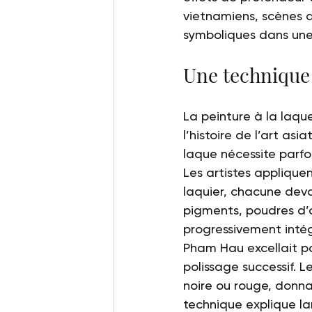
vietnamiens, scènes a
symboliques dans une
Une technique
La peinture à la laqu
l’histoire de l’art as
laque nécessite parfoi
Les artistes appliquen
laquier, chacune deva
pigments, poudres d’or
progressivement intég
Pham Hau excellait pa
polissage successif. 
noire ou rouge, donna
technique explique la