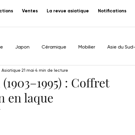
ctions
Ventes
La revue asiatique
Notifications
ne
Japon
Céramique
Mobilier
Asie du Sud
 Asiatique
21 mai
4 min de lecture
m Hau
Laque
Vietnam
Corée du Sud
Esta
1903–1995) : Coffret
n en laque
Canton
école des beaux-arts de l'Indochine
art v
.