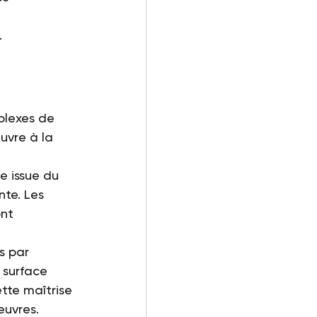
 
.
plexes de 
uvre à la 
e issue du 
te. Les 
nt 
s par 
 surface 
tte maîtrise 
œuvres.