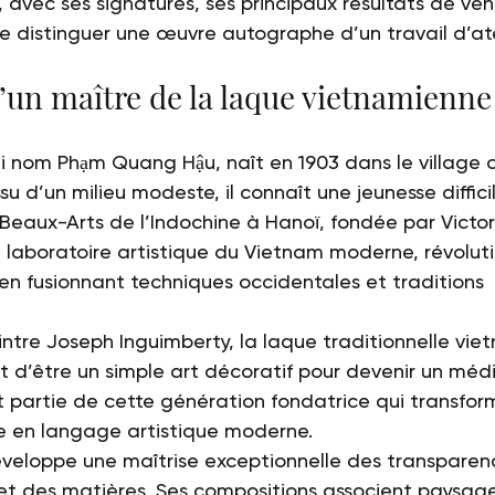
, avec ses signatures, ses principaux résultats de ven
e distinguer une œuvre autographe d’un travail d’ate
’un maître de la laque vietnamienne
i nom Phạm Quang Hậu, naît en 1903 dans le village
su d’un milieu modeste, il connaît une jeunesse diffici
 Beaux-Arts de l’Indochine à Hanoï, fondée par Victor
e laboratoire artistique du Vietnam moderne, révoluti
 en fusionnant techniques occidentales et traditions 
eintre Joseph Inguimberty, la laque traditionnelle vi
 d’être un simple art décoratif pour devenir un médi
 partie de cette génération fondatrice qui transfor
e en langage artistique moderne.
éveloppe une maîtrise exceptionnelle des transparen
et des matières. Ses compositions associent paysage