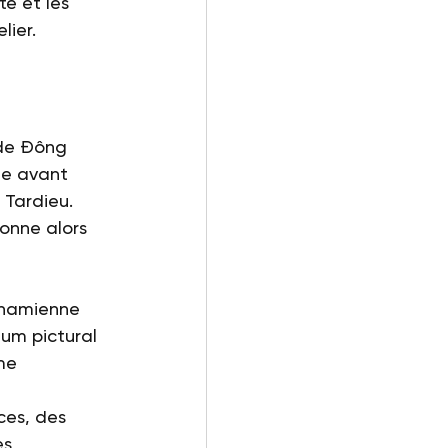
te et les 
lier.
 de Đông 
le avant 
 Tardieu. 
onne alors 
etnamienne 
um pictural 
me 
ces, des 
s 