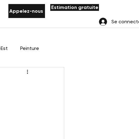
Estimation gratuite
Appelez-nous
Se connect
-Est
Peinture
mpe
Bijoux
ietnamien moderne