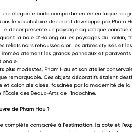
, une élégante boîte compartimentée en laque rouge 
 dans le vocabulaire décoratif développé par Pham H
. Le décor présente un paysage aquatique ponctué 
oquant la baie d’Halong ou les paysages du Tonkin, 
es reliefs noirs rehaussés d’or, les arbres stylisés et le
t immédiatement les grands panneaux et paravents q
ionale.
s plus modestes, Pham Hau et son atelier conservai
que remarquable. Ces objets décoratifs étaient dest
e et coloniale aisée, fascinée par la modernité de la
 l’École des Beaux-Arts de l’Indochine.
uvre de Pham Hau ?
de complète consacrée à 
l’estimation, la cote et l’ex