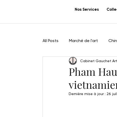
Nos Services
Colle
All Posts
Marché de l'art
Chi
Cabinet Gauchet Art
Sculpture
Artistes
Pha
Pham Hau (
vietnamie
art bouddhique
export
Dernière mise à jour :
26 juil
alix aymé
Mai Thu