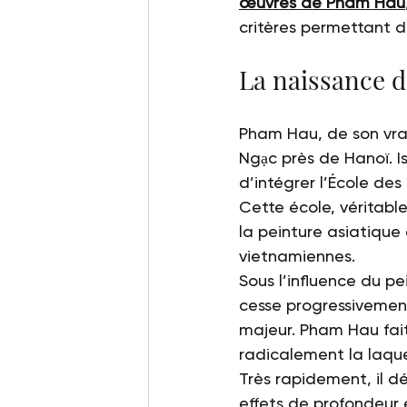
œuvres de Pham Hau
critères permettant d
La naissance d
Pham Hau, de son vra
Ngạc près de Hanoï. Is
d’intégrer l’École des
Cette école, véritabl
la peinture asiatique
vietnamiennes.
Sous l’influence du p
cesse progressivement
majeur. Pham Hau fait
radicalement la laqu
Très rapidement, il d
effets de profondeur 