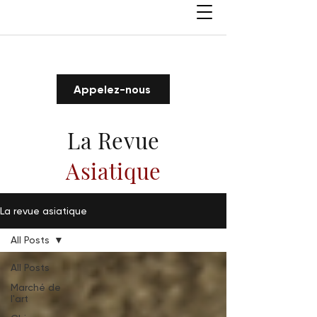
Appelez-nous
La Revue
Asiatique
La revue asiatique
All Posts
All Posts
Marché de
l'art