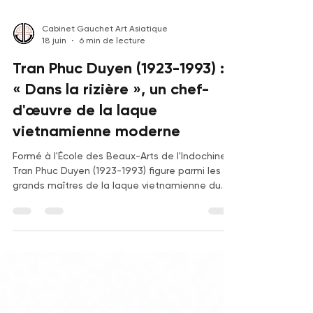
Cabinet Gauchet Art Asiatique
18 juin
6 min de lecture
Tran Phuc Duyen (1923-1993) :
« Dans la rizière », un chef-
d'œuvre de la laque
vietnamienne moderne
Formé à l'École des Beaux-Arts de l'Indochine,
Tran Phuc Duyen (1923-1993) figure parmi les
grands maîtres de la laque vietnamienne du
XXe siècle. À travers l'étude de Dans la rizière,
découvrez l'histoire de cet artiste majeur,
l'évolution de sa cote, ses résultats d'enchères
les plus remarquables et les raisons de
l'engouement croissant des collectionneurs
pour ses œuvres de la période vietnamienne