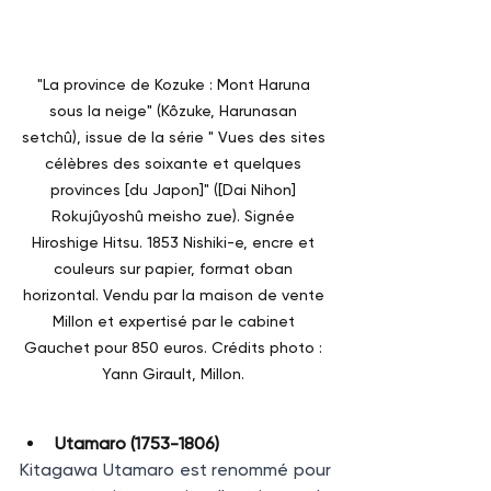
"La province de Kozuke : Mont Haruna 
sous la neige" (Kôzuke, Harunasan 
setchû), issue de la série " Vues des sites 
célèbres des soixante et quelques 
provinces [du Japon]" ([Dai Nihon] 
Rokujûyoshû meisho zue). Signée 
Hiroshige Hitsu. 1853 Nishiki-e, encre et 
couleurs sur papier, format oban 
horizontal. Vendu par la maison de vente 
Millon et expertisé par le cabinet 
Gauchet pour 850 euros. Crédits photo : 
Yann Girault, Millon. 
Utamaro (1753-1806)
Kitagawa Utamaro est renommé pour 