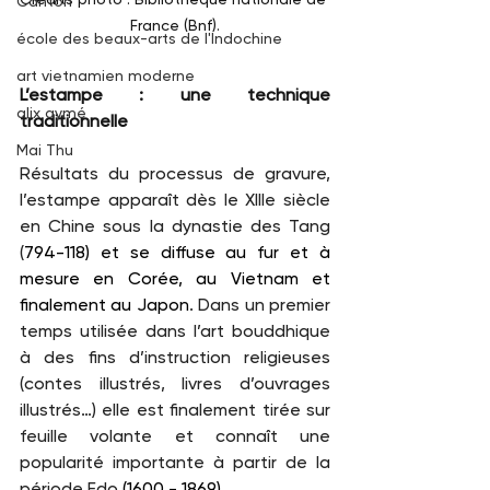
Canton
France (Bnf).
école des beaux-arts de l'Indochine
art vietnamien moderne
L’estampe : une technique 
alix aymé
traditionnelle
Mai Thu
Résultats du processus de gravure, 
l’estampe apparaît dès le XIIIe siècle 
en Chine sous la dynastie des Tang 
(
794-118) et se diffuse au fur et à 
mesure en Corée, au Vietnam et 
finalement au Japon
. Dans un premier 
temps utilisée dans l’art bouddhique 
à des fins d’instruction religieuses 
(contes illustrés, livres d’ouvrages 
illustrés…) elle est finalement tirée sur 
feuille volante et connaît une 
popularité importante à partir de la 
période Edo 
(1600 - 1869)
. 