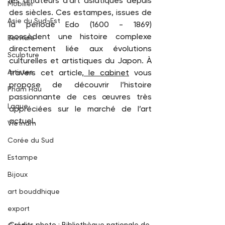
les amateurs d’art asiatiques depuis 
Mobilier
des siècles. Ces estampes, issues de 
Asie du Sud-Est
la période Edo (1600 - 1869) 
possèdent une histoire complexe 
Peinture
directement liée aux évolutions 
Sculpture
culturelles et artistiques du Japon. À 
Artistes
travers cet article,
 le cabinet
 vous 
propose de découvrir l’histoire 
Pham Hau
passionnante de ces œuvres très 
Laque
appréciées sur le marché de l’art 
actuel. 
Vietnam
Corée du Sud
Estampe
Bijoux
art bouddhique
export
Crédits photo : Bibliothèque nationale de 