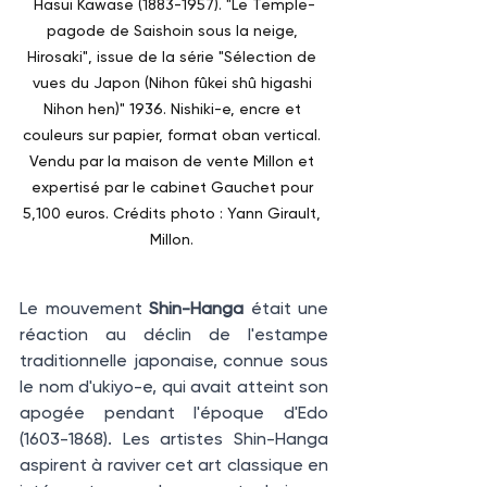
Hasui Kawase (1883-1957). "Le Temple-
pagode de Saishoin sous la neige, 
Hirosaki", issue de la série "Sélection de 
vues du Japon (Nihon fûkei shû higashi 
Nihon hen)" 1936. Nishiki-e, encre et 
couleurs sur papier, format oban vertical. 
Vendu par la maison de vente Millon et 
expertisé par le cabinet Gauchet pour 
5,100 euros. Crédits photo : Yann Girault, 
Millon. 
Le mouvement 
Shin-Hanga
 était une 
réaction au déclin de l'estampe 
traditionnelle japonaise, connue sous 
le nom d'ukiyo-e, qui avait atteint son 
apogée pendant l'époque d'Edo 
(1603-1868). Les artistes Shin-Hanga 
aspirent à raviver cet art classique en 