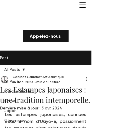
Appelez-nous
Post
All Posts
Cabinet Gauchet Art Asiatique
All Posts
14 déc. 2023
5 min de lecture
Les Estampes Japonaises :
Marché de l'art
une tradition intemporelle.
Chine
Dernière mise à jour :
3 avr. 2024
Japon
Les estampes japonaises, connues 
Céramique
sous le nom d’Ukiyo-e, passionnent 