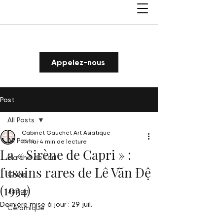
Appelez-nous
Post
All Posts
Cabinet Gauchet Art Asiatique
All Posts
11 mai
4 min de lecture
La « Sirène de Capri » :
Marché de l'art
fusains rares de Lê Văn Đệ
Chine
(1934)
Japon
Dernière mise à jour :
29 juil.
Céramique