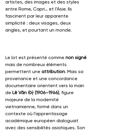
artistes, des images et des styles 
entre Rome, Capri… et l’Asie. Ils 
fascinent par leur apparente 
simplicité : deux visages, deux 
angles, et pourtant un monde.
Le lot est présenté comme 
non signé
mais de nombreux 
é
l
é
ments 
permettent une 
attribution
. Mais sa 
provenance et une concordance 
documentaire orientent vers la main 
de 
Lê Văn Đệ (1906–1966)
, figure 
majeure de la modernité 
vietnamienne, formé dans un 
contexte où l’apprentissage 
académique européen dialoguait 
avec des sensibilités asiatiques. Son 