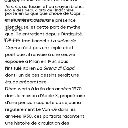
Canton
femme
, au fusain et au crayon blanc, 
école des beaux-arts de l'Indochine
porte en lui quelque chose de Capri : 
une lumière douce, une présence 
art vietnamien moderne
silencieuse, et cette part de mythe 
alix aymé
que l’île entretient depuis l’Antiquité. 
Mai Thu
Le titre traditionnel « 
La sirène de 
Capri
 » n’est pas un simple effet 
poétique : il renvoie à une œuvre 
exposée à Milan en 1934 sous 
l’intitulé italien 
La Sirena di Capri
, 
dont l’un de ces dessins serait une 
étude préparatoire.
Découverts à la fin des années 1970 
dans la maison d’Adele X, propriétaire 
d’une pension capriote où séjourna 
régulièrement Lê Văn Đệ dans les 
années 1930, ces portraits racontent 
une histoire de circulation des 