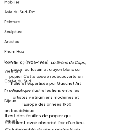
Mobilier
Asie du Sud-Est
Peinture
Sculpture
Artistes
Pham Hau
Laque
Lê Văn Đệ (1906-1966), 
La Sirène de Capri
, 
dessin au fusain et crayon blanc sur 
Vietnam
papier. Cette œuvre redécouverte en 
Corée du Sud
Italie et expertisée par Gauchet Art 
Asiatique illustre les liens entre les 
Estampe
artistes vietnamiens modernes et 
Bijoux
l’Europe des années 1930
art bouddhique
Il est des feuilles de papier qui 
export
semblent avoir absorbé l’air d’un lieu. 
Cet 
Ensemble de deux portraits de 