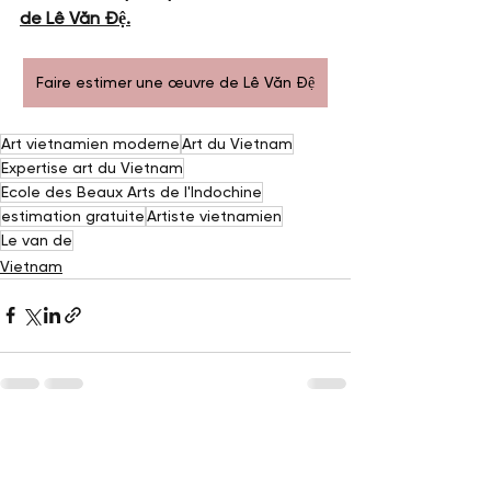
de Lê Văn Đệ.
Faire estimer une œuvre de Lê Văn Đệ
Art vietnamien moderne
Art du Vietnam
Expertise art du Vietnam
Ecole des Beaux Arts de l'Indochine
estimation gratuite
Artiste vietnamien
Le van de
Vietnam
Voir tout
Posts récents