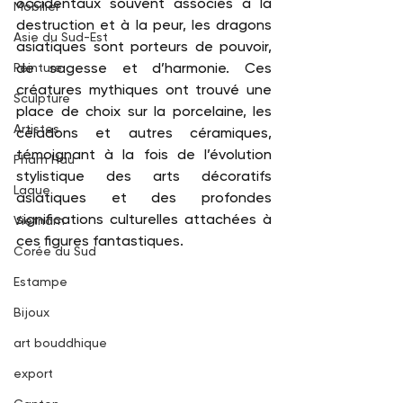
occidentaux souvent associés à la 
Mobilier
destruction et à la peur, les dragons 
Asie du Sud-Est
asiatiques sont porteurs de pouvoir, 
de sagesse et d’harmonie. Ces 
Peinture
créatures mythiques ont trouvé une 
Sculpture
place de choix sur la porcelaine, les 
Artistes
céladons et autres céramiques, 
témoignant à la fois de l’évolution 
Pham Hau
stylistique des arts décoratifs 
Laque
asiatiques et des profondes 
significations culturelles attachées à 
Vietnam
ces figures fantastiques.
Corée du Sud
Estampe
Bijoux
art bouddhique
export