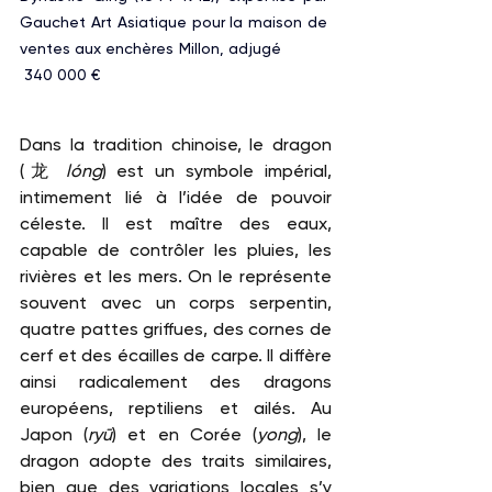
Gauchet Art Asiatique pour la maison de 
ventes aux enchères Millon, adjugé           
340 000 €
Dans la tradition chinoise, le dragon 
(龙 
lóng
) est un symbole impérial, 
intimement lié à l’idée de pouvoir 
céleste. Il est maître des eaux, 
capable de contrôler les pluies, les 
rivières et les mers. On le représente 
souvent avec un corps serpentin, 
quatre pattes griffues, des cornes de 
cerf et des écailles de carpe. Il diffère 
ainsi radicalement des dragons 
européens, reptiliens et ailés. Au 
Japon (
ryū
) et en Corée (
yong
), le 
dragon adopte des traits similaires, 
bien que des variations locales s’y 