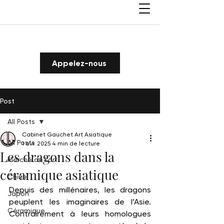
Appelez-nous
Post
All Posts
Cabinet Gauchet Art Asiatique
All Posts
1 avr. 2025
4 min de lecture
Les dragons dans la
Marché de l'art
céramique asiatique
Chine
Depuis des millénaires, les dragons 
Japon
peuplent les imaginaires de l’Asie. 
Céramique
Contrairement à leurs homologues 