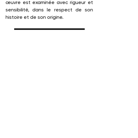
œuvre est examinée avec rigueur et 
sensibilité, dans le respect de son 
histoire et de son origine.
Formulaire d'expertise en ligne
Références :
L'image du dragon dans la culture 
vietnamienne, Vân Anh/CVN, [en 
ligne], 
https://lecourrier.vn/limage-du-
dragon-dans-la-culture-
vietnamienne/1226042.html
Dragon japonais et légendes, [en 
ligne], 
https://universdujapon.com/blog