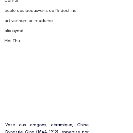
Canton
école des beaux-arts de l'Indochine
art vietnamien moderne
alix aymé
Mai Thu
Vase aux dragons, céramique, Chine, 
Dynastie Qing (1644-1912), expertisé par 